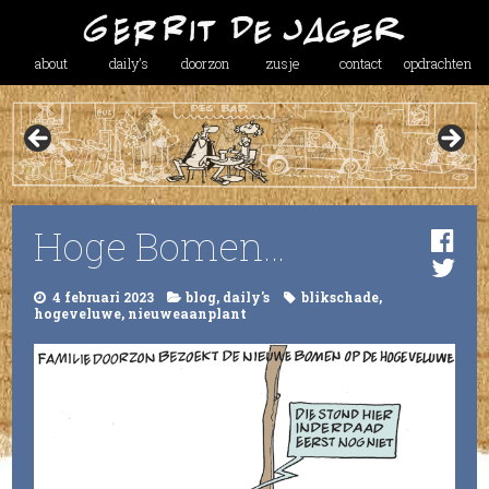
about
daily’s
doorzon
zusje
contact
opdrachten
Hoge Bomen…
4 februari 2023
blog
,
daily's
blikschade
,
hogeveluwe
,
nieuweaanplant