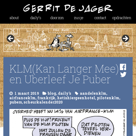
about
daily’s
doorzon
zusje
contact
opdrachten
KLM(Kan Langer Mee)
en Uberleef Je Puber
1 maart 2019
blog
,
daily's
aandelenklm
,
airfranceklm
,
frankrijk
,
hetishiergeenhotel
,
pilotenklm
,
pubers
,
scheurkalender2020