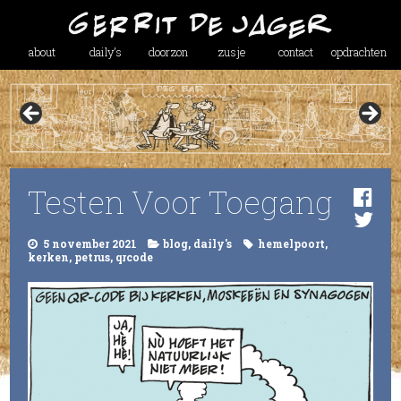
about
daily’s
doorzon
zusje
contact
opdrachten
Testen Voor Toegang
5 november 2021
blog
,
daily's
hemelpoort
,
kerken
,
petrus
,
qrcode