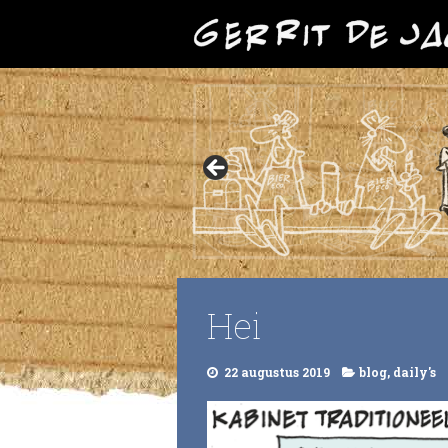
Hei
22 augustus 2019
blog
,
daily's