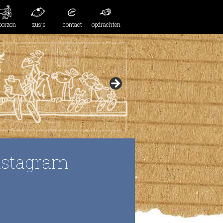
oorzon
zusje
contact
opdrachten
nstagram