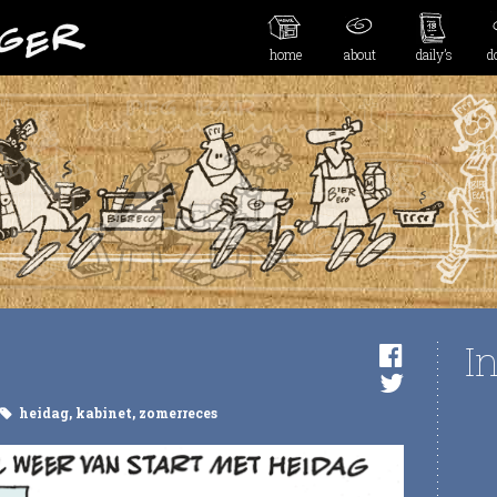
home
about
daily’s
d
I
heidag
,
kabinet
,
zomerreces