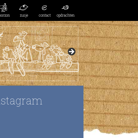
oorzon
zusje
contact
opdrachten
nstagram