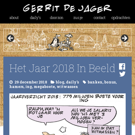
about
daily’s
doorzon
zusje
contact
opdrachten
Het Jaar 2018 In Beeld
29 december 2018
blog
,
daily's
banken
,
bonus
,
hamers
,
ing
,
megaboete
,
witwassen