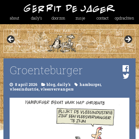
about
daily’s
doorzon
zusje
contact
opdrachten
Groenteburger
8 april 2026
blog
,
daily's
hamburger
,
vleesindustrie
,
vleesvervangers