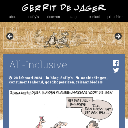
about
daily’s
doorzon
zusje
contact
opdrachten
All-Inclusive
28 februari 2024
blog
,
daily's
aanbiedingen
,
consumentenbond
,
goedkopereizen
,
reisaanbieders