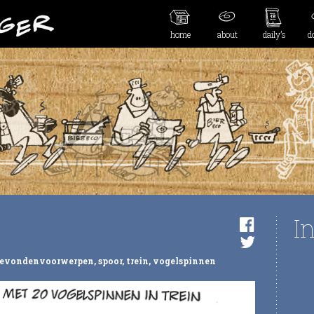
home
about
daily’s
d
I
evondenvoorwerpen
,
spoor
,
trein
,
vogelspinnen