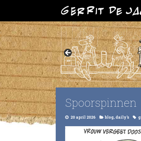
Spoorspinnen
20 april 2026
blog
,
daily's
g