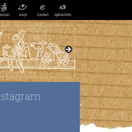
oorzon
zusje
contact
opdrachten
nstagram