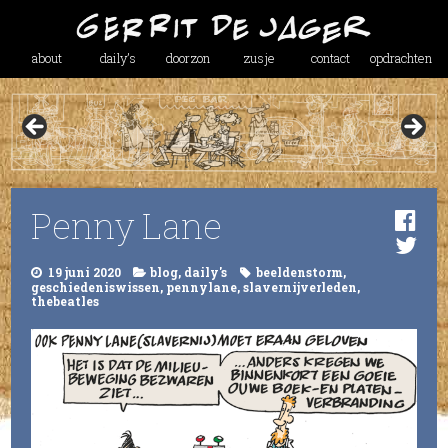
about
daily’s
doorzon
zusje
contact
opdrachten
Penny Lane
19 juni 2020
blog
,
daily's
beeldenstorm
,
geschiedeniswissen
,
pennylane
,
slavernijverleden
,
thebeatles