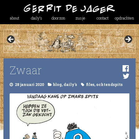
about
daily’s
doorzon
zusje
contact
opdrachten
Zwaar
28 januari 2020
blog
,
daily's
files
,
ochtendspits