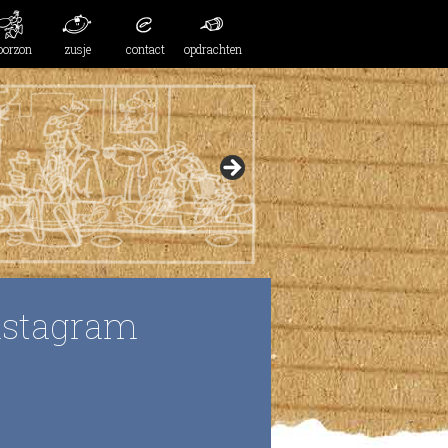
oorzon
zusje
contact
opdrachten
nstagram