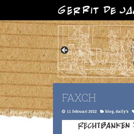
FAXCH
11 februari 2022
blog
,
daily's