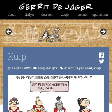
about
daily’s
doorzon
zusje
contact
opdrachten
Kuip
14 juni 2025
blog
,
daily's
direct
,
feyenoord
,
kuip