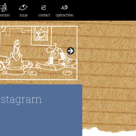
oorzon
zusje
contact
opdrachten
nstagram