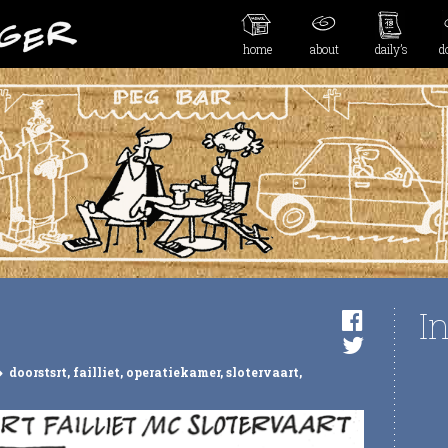
home
about
daily’s
d
I
doorstsrt
,
failliet
,
operatiekamer
,
slotervaart
,