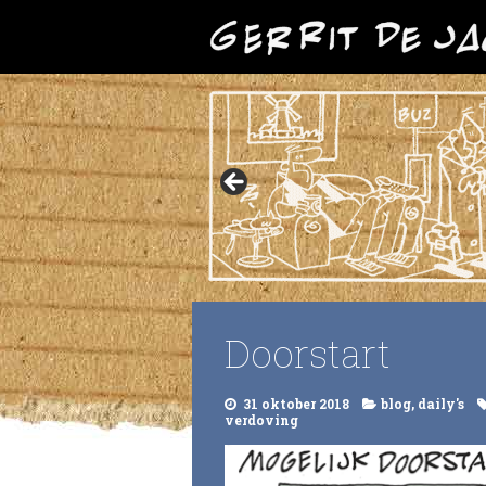
Doorstart
31 oktober 2018
blog
,
daily's
verdoving