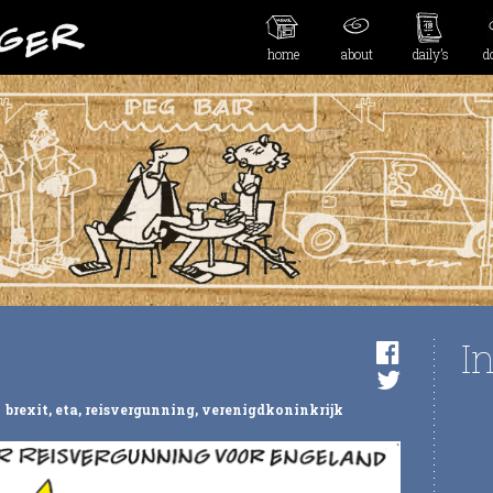
home
about
daily’s
d
I
brexit
,
eta
,
reisvergunning
,
verenigdkoninkrijk