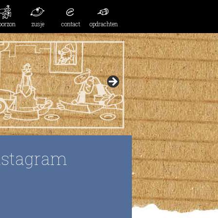
oorzon
zusje
contact
opdrachten
nstagram