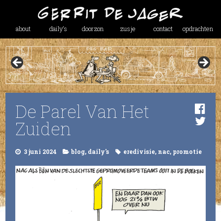
about
daily’s
doorzon
zusje
contact
opdrachten
De Parel Van Het
Zuiden
3 juni 2024
blog
,
daily's
eredivisie
,
nac
,
promotie