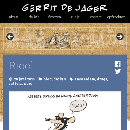
about
daily’s
doorzon
zusje
contact
opdrachten
Riool
20 juni 2025
blog
,
daily's
amsterdam
,
drugs
,
rattem
,
riool