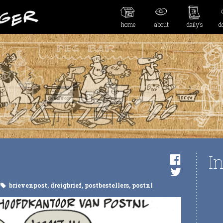
home
about
daily’s
d
I
brievenpost
,
dreigbrief
,
postbestellers
,
postnl