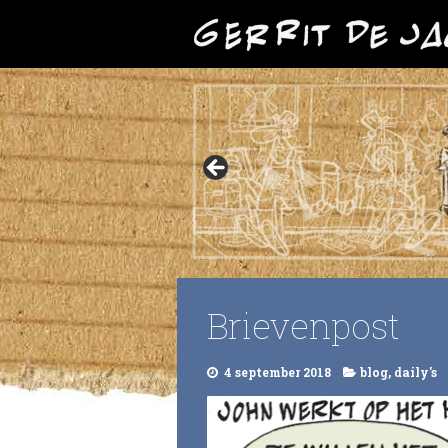
Brievenpost
4 september 2018
blog
,
daily's