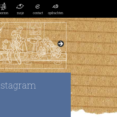
oorzon
zusje
contact
opdrachten
nstagram