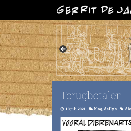
Terugbetalen
13 juli 2021
blog
,
daily's
di