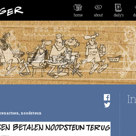
home
about
daily’s
d
I
erenartsen
,
noodsteun