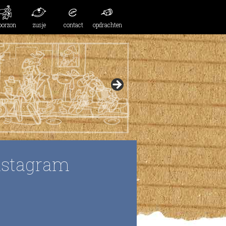
oorzon
zusje
contact
opdrachten
nstagram