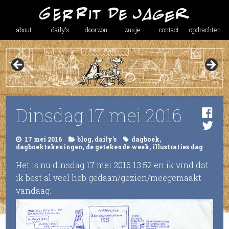
about
daily’s
doorzon
zusje
contact
opdrachten
Dinsdag 17 mei 2016
17 mei 2016
blog
,
daily's
dagboek
,
dagboektekeningen
,
de getekende week
,
illustraties dag
Het is nu dinsdag 17 mei 2016 13:52 en ik vind dat
ik best al veel heb gedaan/gezien/meegemaakt
vandaag.