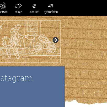
oorzon
zusje
contact
opdrachten
nstagram