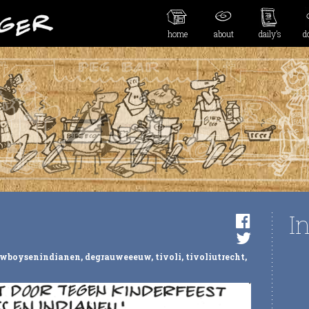
home
about
daily’s
d
I
wboysenindianen
,
degrauweeeuw
,
tivoli
,
tivoliutrecht
,