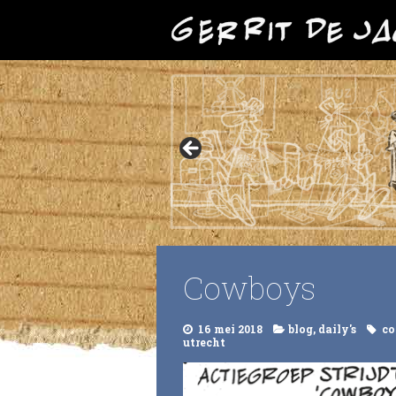
Cowboys
16 mei 2018
blog
,
daily's
co
utrecht