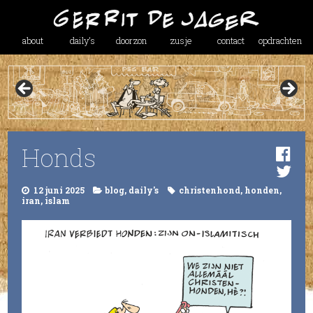
about
daily’s
doorzon
zusje
contact
opdrachten
Honds
12 juni 2025
blog
,
daily's
christenhond
,
honden
,
iran
,
islam