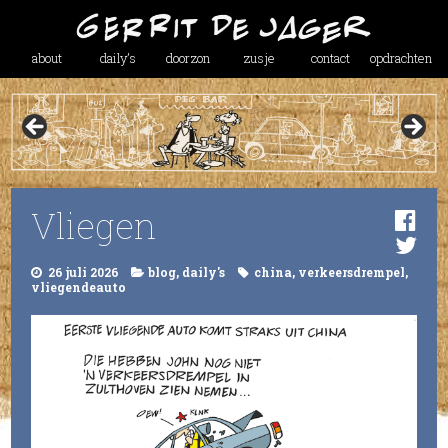
about
daily’s
doorzon
zusje
contact
opdrachten
Vliegen
26 juli 2026
blog
,
daily's
china
,
verkeersdrempel
,
vliegendeauto