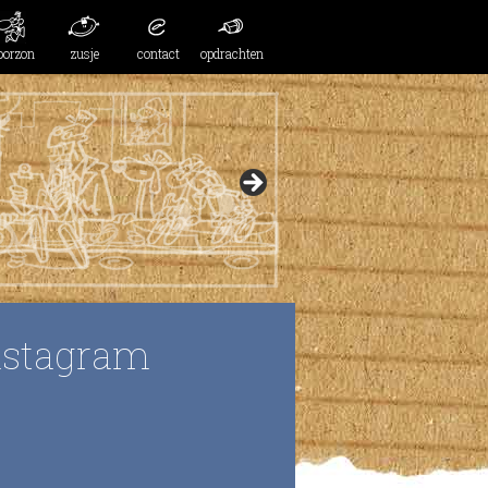
oorzon
zusje
contact
opdrachten
nstagram