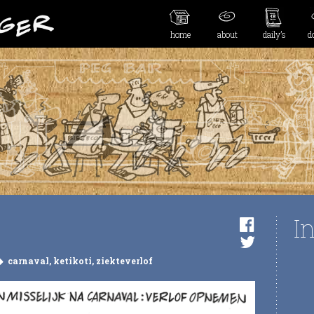
home
about
daily’s
d
I
carnaval
,
ketikoti
,
ziekteverlof