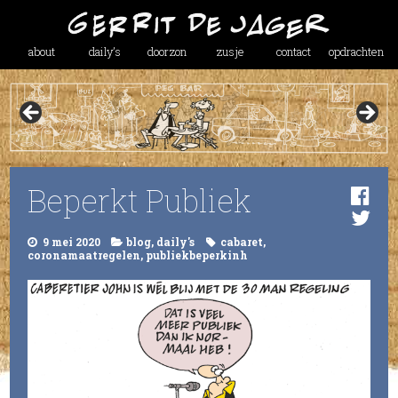
about
daily’s
doorzon
zusje
contact
opdrachten
Beperkt Publiek
9 mei 2020
blog
,
daily's
cabaret
,
coronamaatregelen
,
publiekbeperkinh