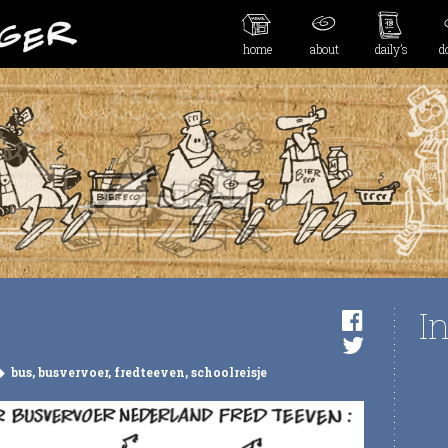
home
about
daily’s
d
I
bus
,
busvervoer
,
fredteeven
,
schoolreisje