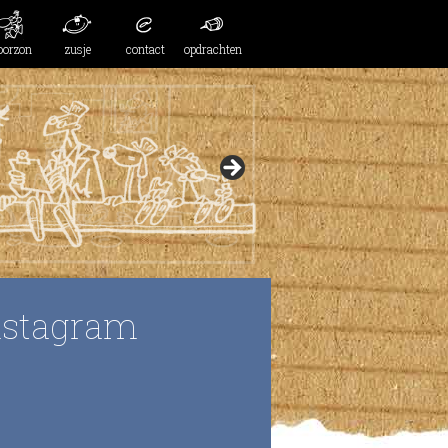
oorzon
zusje
contact
opdrachten
nstagram