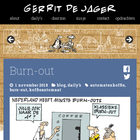
about
daily’s
doorzon
zusje
contact
opdrachten
Burn-out
1 november 2018
blog
,
daily's
automatenkoffie
,
burn-out
,
koffieautomaat