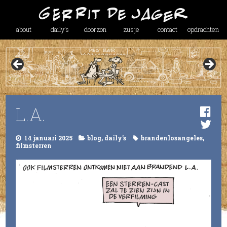
about
daily’s
doorzon
zusje
contact
opdrachten
L.A.
14 januari 2025
blog
,
daily's
brandenlosangeles
,
filmsterren