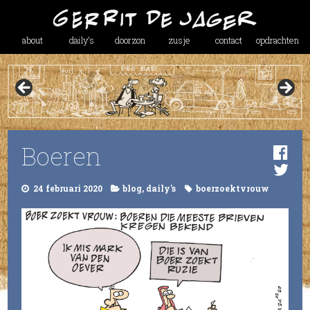
about
daily’s
doorzon
zusje
contact
opdrachten
Boeren
24 februari 2020
blog
,
daily's
boerzoektvrouw