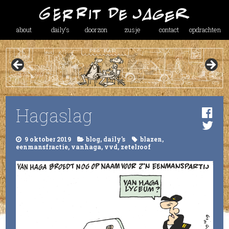
about
daily’s
doorzon
zusje
contact
opdrachten
Hagaslag
9 oktober 2019
blog
,
daily's
blazen
,
eenmansfractie
,
vanhaga
,
vvd
,
zetelroof