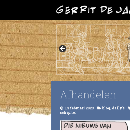
Afhandelen
13 februari 2023
blog
,
daily's
schiphol