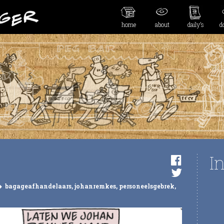
home
about
daily’s
d
I
bagageafhandelaars
,
johanremkes
,
personeelsgebrek
,