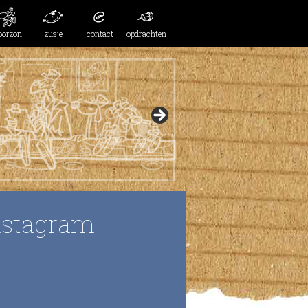
oorzon
zusje
contact
opdrachten
nstagram