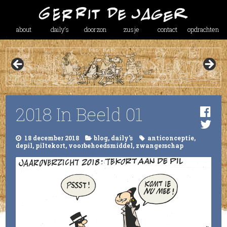
about
daily’s
doorzon
zusje
contact
opdrachten
2018 In Beeld 01
18 december 2018
blog
,
daily's
anticonceptie
,
depil
,
piltekort
,
voorbehoedsmiddel
,
zwangerschap