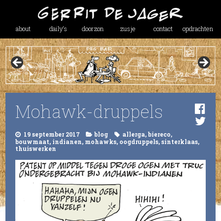
about
daily’s
doorzon
zusje
contact
opdrachten
Mohawk-druppels
19 september 2017
blog
allerga
,
biereco
,
bouwmaat
,
indianen
,
mohawks
,
oogdruppels
,
sinterklaas
,
thuiswerken