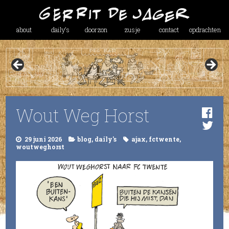
about
daily’s
doorzon
zusje
contact
opdrachten
Wout Weg Horst
29 juni 2026
blog
,
daily's
ajax
,
fctwente
,
woutweghorst