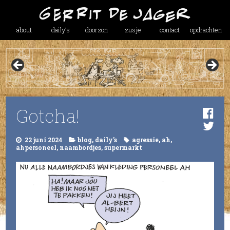
about
daily’s
doorzon
zusje
contact
opdrachten
Gotcha!
22 juni 2024
blog
,
daily's
agressie
,
ah
,
ahpersoneel
,
naambordjes
,
supermarkt