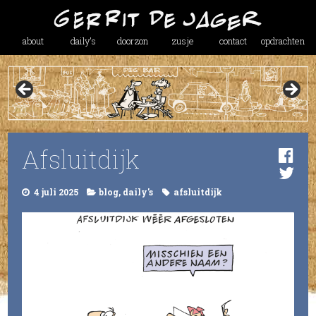
about
daily’s
doorzon
zusje
contact
opdrachten
Afsluitdijk
4 juli 2025
blog
,
daily's
afsluitdijk