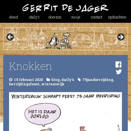
about
daily’s
doorzon
zusje
contact
opdrachten
Knokken
15 februari 2020
blog
,
daily's
75jaarbevrijding
,
bevrijdingsfeest
,
winterswijk