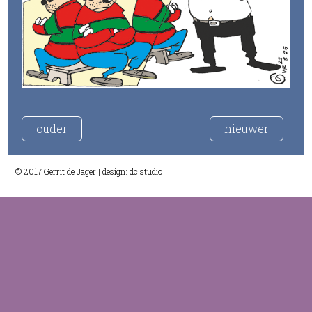
ouder
nieuwer
© 2017 Gerrit de Jager | design:
dc studio