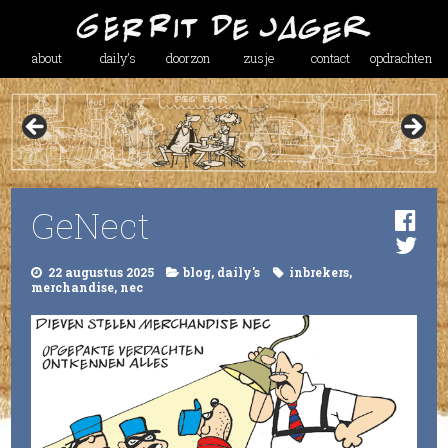
about
daily’s
doorzon
zusje
contact
opdrachten
GeNect
22 augustus 2025
blog
,
daily's
inbrekers
,
merchandise
,
nec