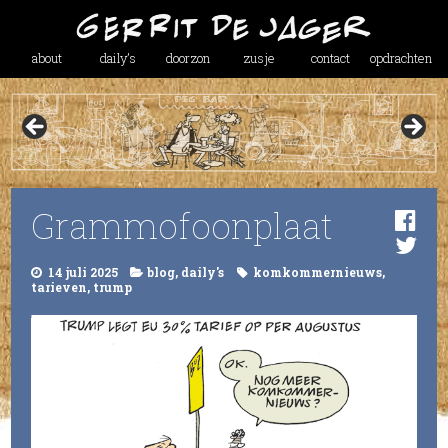
about
daily’s
doorzon
zusje
contact
opdrachten
Grammofoonplaat
14 juli 2025
blog
,
daily's
komkommernieuws
,
tarieven
,
trump