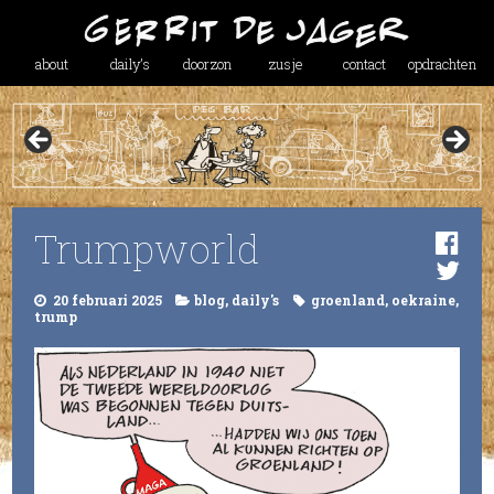
about
daily’s
doorzon
zusje
contact
opdrachten
Trumpworld
20 februari 2025
blog
,
daily's
groenland
,
oekraine
,
trump