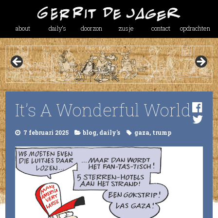
about
daily’s
doorzon
zusje
contact
opdrachten
It’s A Wonderful World
7 februari 2025
blog
,
daily's
gaza
,
trump