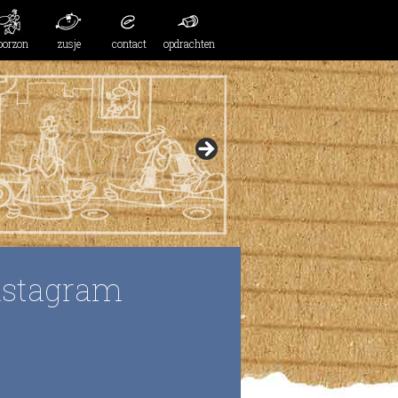
oorzon
zusje
contact
opdrachten
nstagram