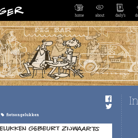
home
about
daily’s
d
I
fietsongelukken