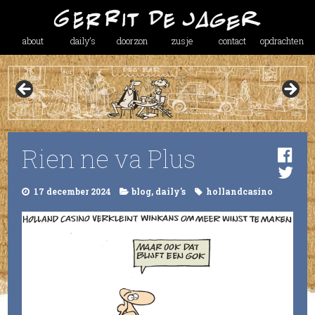
about
daily’s
doorzon
zusje
contact
opdrachten
Rien ne va Plus
17 december 2024
blog
,
daily's
hollandcasino