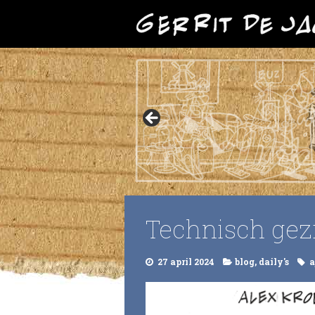
Technisch gez
27 april 2024
blog
,
daily's
a