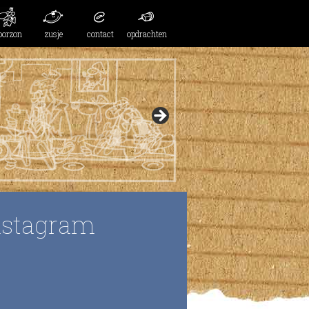
oorzon
zusje
contact
opdrachten
nstagram