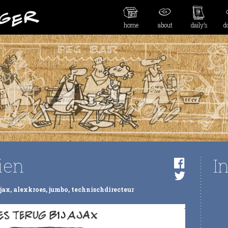
home
about
daily’s
d
ien
I
jax
,
alexkroes
,
jumbo
,
technischdirecteur