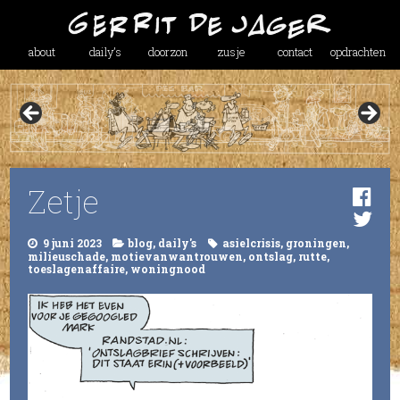
about
daily’s
doorzon
zusje
contact
opdrachten
Zetje
9 juni 2023
blog
,
daily's
asielcrisis
,
groningen
,
milieuschade
,
motievanwantrouwen
,
ontslag
,
rutte
,
toeslagenaffaire
,
woningnood