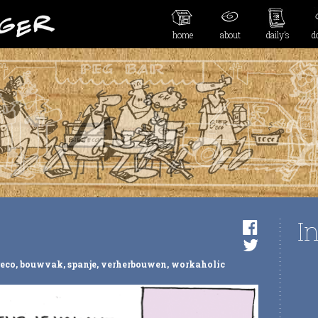
home
about
daily’s
d
I
reco
,
bouwvak
,
spanje
,
verherbouwen
,
workaholic