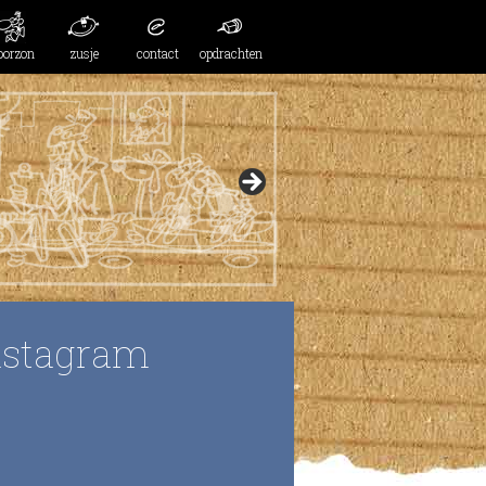
oorzon
zusje
contact
opdrachten
nstagram