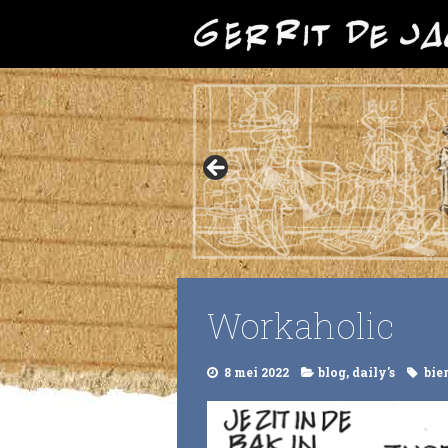
Workaholic
8 mei 2022
blog
,
daily's
bie