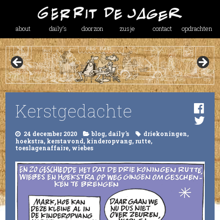
about
daily’s
doorzon
zusje
contact
opdrachten
Kerstgedachte
24 december 2020
blog
,
daily's
driekoningen
,
hoekstra
,
kerstavond
,
kinderopvang
,
rutte
,
toeslagenaffaire
,
wiebes