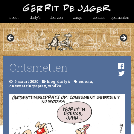
about
daily’s
doorzon
zusje
contact
opdrachten
Ontsmetten
9 maart 2020
blog
,
daily's
corona
,
ontsmettingsspray
,
wodka