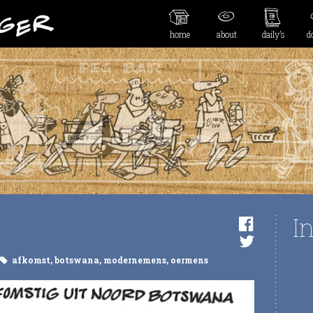
home
about
daily’s
d
I
afkomst
,
botswana
,
modernemens
,
oermens