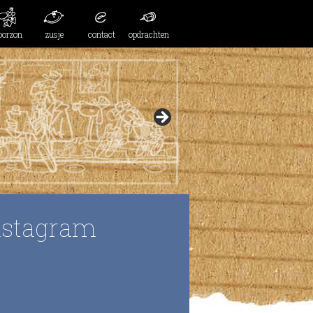
oorzon
zusje
contact
opdrachten
nstagram