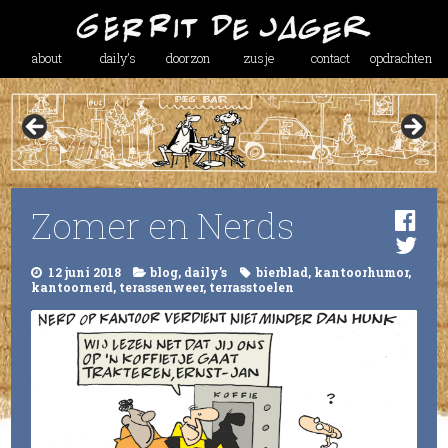
about
daily’s
doorzon
zusje
contact
opdrachten
Zomer en Nerds
12 juni 2018
blog
,
daily's
bierblad
,
kantoorhumor
,
kantoornerd
,
terassenweer
,
terrasstoelen